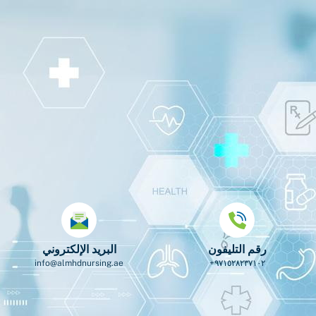
رقم التليفون
البريد الإلكتروني
info@almhdnursing.ae
٩٧١٥٢٨٢٣٧١٠٢+